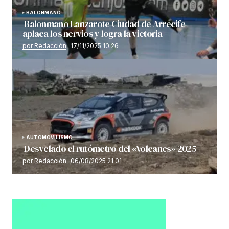
BALONMANO
Balonmano Lanzarote Ciudad de Arrecife
aplaca los nervios y logra la victoria
por Redacción
17/11/2025 10:26
AUTOMOVILISMO
Desvelado el rutómetro del «Volcanes» 2025
por Redacción
06/08/2025 21:01