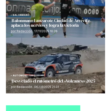
BALONMANO
Balonmano Lanzarote Ciudad de Arrecife
aplaca los nervios y logra la victoria
por Redacción
17/11/2025 10:26
AUTOMOVILISMO
Desvelado el rutómetro del «Volcanes» 2025
por Redacción
06/08/2025 21:01