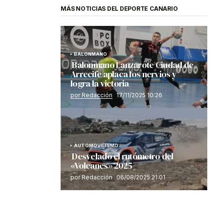
MÁS NOTICIAS DEL DEPORTE CANARIO
BALONMANO
Balonmano Lanzarote Ciudad de
Arrecife aplaca los nervios y
logra la victoria
por Redacción
17/11/2025 10:26
AUTOMOVILISMO
Desvelado el rutómetro del
«Volcanes» 2025
por Redacción
06/08/2025 21:01