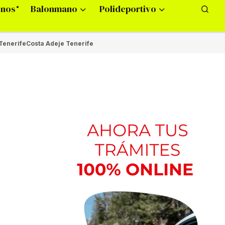
onos
Balonmano
Polideportivo
Tenerife
Costa Adeje Tenerife