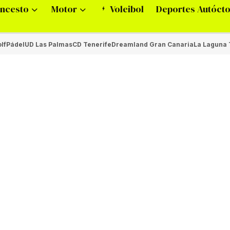
ncesto
Motor
Voleibol
Deportes Autóct
lf
Pádel
UD Las Palmas
CD Tenerife
Dreamland Gran Canaria
La Laguna 