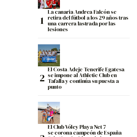
La canaria Andrea Falcón se
retira del fútbol a los 29 años tras
una carrera lastrada por las
lesiones
El Costa Adeje Tenerife Egatesa
se impone al Athletic Club en
Tafalla y continúa su puesta a
punto
El Club Vóley Playa Net 7
se corona campeón de España