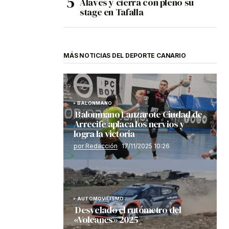
Alavés y cierra con pleno su
stage en Tafalla
MÁS NOTICIAS DEL DEPORTE CANARIO
BALONMANO
Balonmano Lanzarote Ciudad de
Arrecife aplaca los nervios y
logra la victoria
por Redacción
17/11/2025 10:26
AUTOMOVILISMO
Desvelado el rutómetro del
«Volcanes» 2025