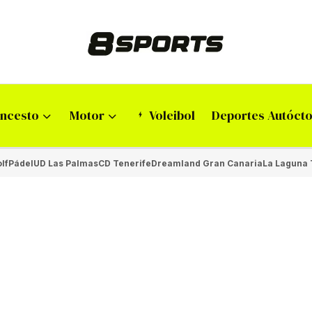
ncesto
Motor
Voleibol
Deportes Autóct
lf
Pádel
UD Las Palmas
CD Tenerife
Dreamland Gran Canaria
La Laguna 