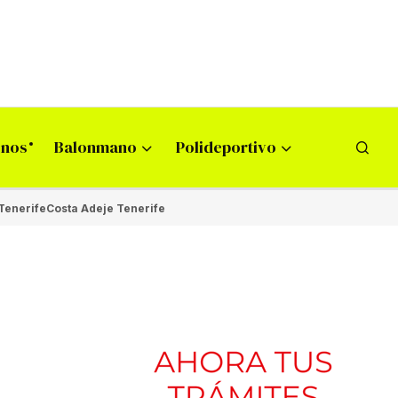
onos
Balonmano
Polideportivo
Tenerife
Costa Adeje Tenerife