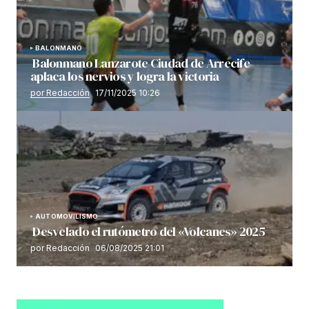
BALONMANO
Balonmano Lanzarote Ciudad de Arrecife
aplaca los nervios y logra la victoria
por Redacción
17/11/2025 10:26
AUTOMOVILISMO
Desvelado el rutómetro del «Volcanes» 2025
por Redacción
06/08/2025 21:01