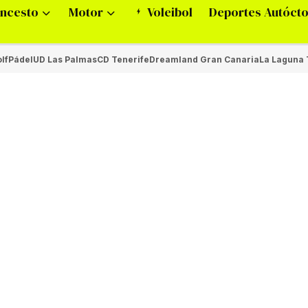
ncesto
Motor
Voleibol
Deportes Autóct
lf
Pádel
UD Las Palmas
CD Tenerife
Dreamland Gran Canaria
La Laguna 