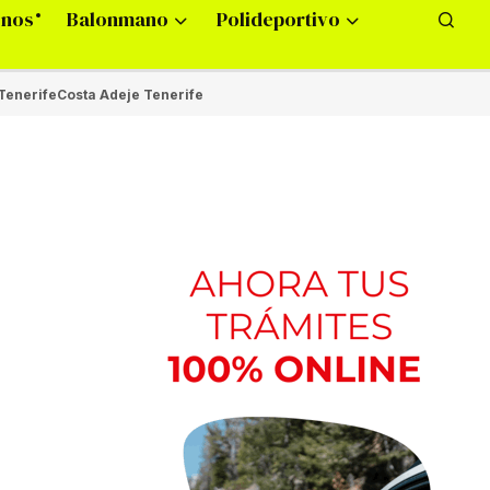
onos
Balonmano
Polideportivo
Tenerife
Costa Adeje Tenerife