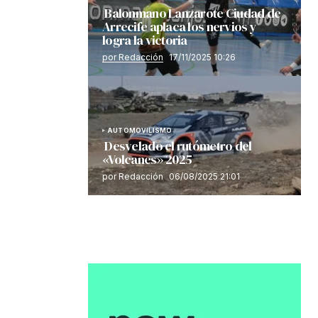
Balonmano Lanzarote Ciudad de
Arrecife aplaca los nervios y
logra la victoria
por Redacción
17/11/2025 10:26
AUTOMOVILISMO
Desvelado el rutómetro del
«Volcanes» 2025
por Redacción
06/08/2025 21:01