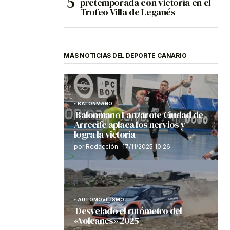
pretemporada con victoria en el
Trofeo Villa de Leganés
MÁS NOTICIAS DEL DEPORTE CANARIO
BALONMANO
Balonmano Lanzarote Ciudad de
Arrecife aplaca los nervios y
logra la victoria
por Redacción
17/11/2025 10:26
AUTOMOVILISMO
Desvelado el rutómetro del
«Volcanes» 2025