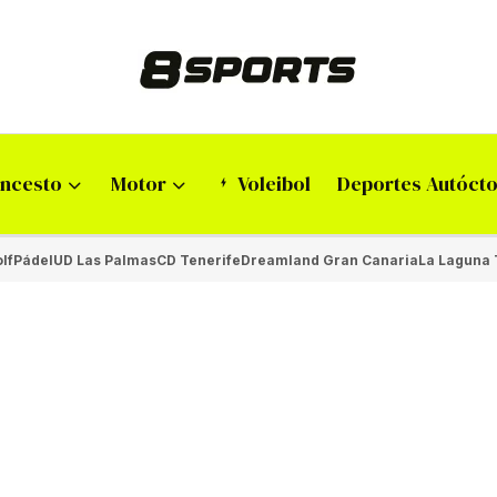
ncesto
Motor
Voleibol
Deportes Autóct
lf
Pádel
UD Las Palmas
CD Tenerife
Dreamland Gran Canaria
La Laguna 