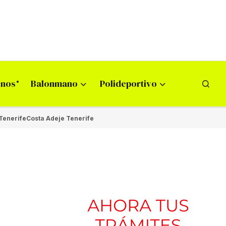
onos
Balonmano
Polideportivo
Tenerife
Costa Adeje Tenerife