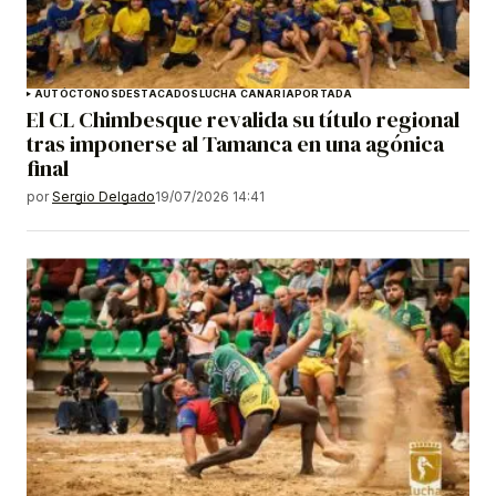
AUTÓCTONOS
DESTACADOS
LUCHA CANARIA
PORTADA
El CL Chimbesque revalida su título regional
tras imponerse al Tamanca en una agónica
final
por
Sergio Delgado
19/07/2026 14:41