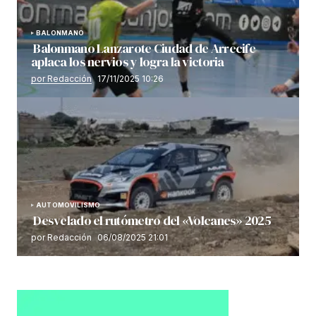
BALONMANO
Balonmano Lanzarote Ciudad de Arrecife
aplaca los nervios y logra la victoria
por Redacción
17/11/2025 10:26
AUTOMOVILISMO
Desvelado el rutómetro del «Volcanes» 2025
por Redacción
06/08/2025 21:01