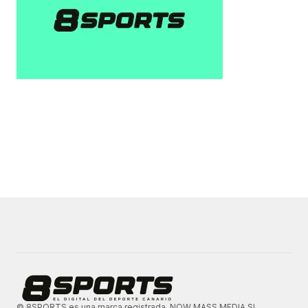
© 8SPORTS es una marca registrada. NOW MASS MEDIA SL