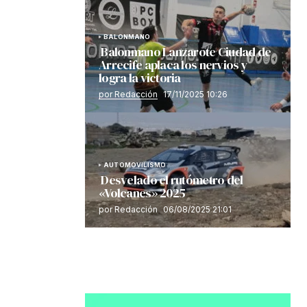
BALONMANO
Balonmano Lanzarote Ciudad de
Arrecife aplaca los nervios y
logra la victoria
por Redacción
17/11/2025 10:26
AUTOMOVILISMO
Desvelado el rutómetro del
«Volcanes» 2025
por Redacción
06/08/2025 21:01