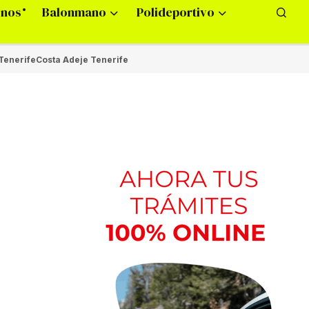
onos
Balonmano
Polideportivo
Tenerife
Costa Adeje Tenerife