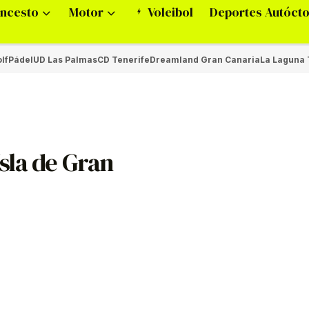
ncesto
Motor
Voleibol
Deportes Autóct
lf
Pádel
UD Las Palmas
CD Tenerife
Dreamland Gran Canaria
La Laguna 
sla de Gran