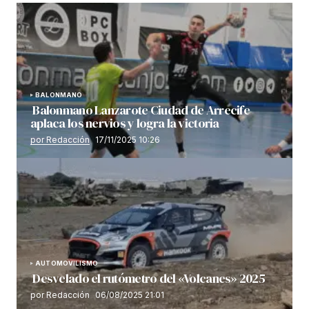
BALONMANO
Balonmano Lanzarote Ciudad de Arrecife
aplaca los nervios y logra la victoria
por Redacción
17/11/2025 10:26
AUTOMOVILISMO
Desvelado el rutómetro del «Volcanes» 2025
por Redacción
06/08/2025 21:01