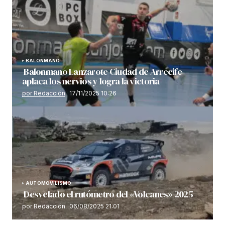
BALONMANO
Balonmano Lanzarote Ciudad de Arrecife
aplaca los nervios y logra la victoria
por Redacción
17/11/2025 10:26
AUTOMOVILISMO
Desvelado el rutómetro del «Volcanes» 2025
por Redacción
06/08/2025 21:01