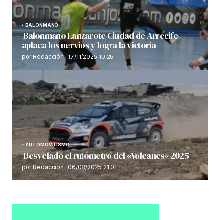
BALONMANO
Balonmano Lanzarote Ciudad de Arrecife
aplaca los nervios y logra la victoria
por Redacción
17/11/2025 10:26
AUTOMOVILISMO
Desvelado el rutómetro del «Volcanes» 2025
por Redacción
06/08/2025 21:01