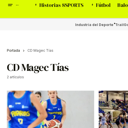
Historias 8SPORTS
Fútbol
Balo
Industria del Deporte
Trail
Go
Portada
CD Magec Tías
CD Magec Tías
2 artículos