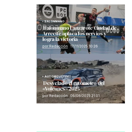
BALONMANO
Balonmano Lanzarote Ciudad de
Arrecife aplaca los nervios y
logra la victoria
por Redacción
17/11/2025 10:26
AUTOMOVILISMO
Desvelado el rutómetro del
«Volcanes» 2025
por Redacción
06/08/2025 21:01