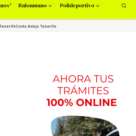
onos
Balonmano
Polideportivo
Tenerife
Costa Adeje Tenerife