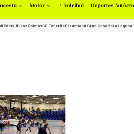
ncesto
Motor
Voleibol
Deportes Autóct
lf
Pádel
UD Las Palmas
CD Tenerife
Dreamland Gran Canaria
La Laguna 