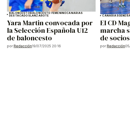
BALONCESTO
BALONCESTO FEMENINO
CANARIAS
DESTACADOS
LANZAROTE
CANARIAS
GENER
Yara Martin convocada por
EI CD Ma
la Selección Española U12
marcha s
de baloncesto
de socios
por
Redacción
19/07/2025 20:16
por
Redacción
05