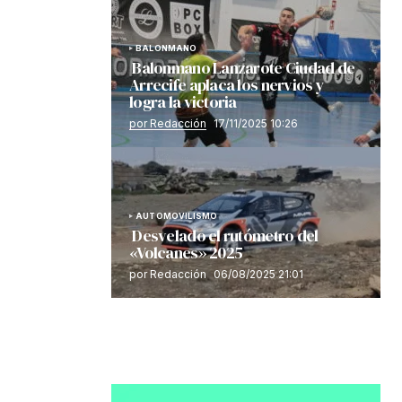
BALONMANO
Balonmano Lanzarote Ciudad de
Arrecife aplaca los nervios y
logra la victoria
por Redacción
17/11/2025 10:26
AUTOMOVILISMO
Desvelado el rutómetro del
«Volcanes» 2025
por Redacción
06/08/2025 21:01