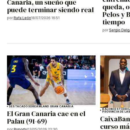
Canaria, un sueño que
queda, 
puede terminar siendo real
Pelos y 
por
Rafa León
18/07/2026 16:51
tiempo
por
Sergio Del
DESTACADOS
DREAMLAND GRAN CANARIA
BALONCESTO
DRE
El Gran Canaria cae en el
PROVINCIA DE LA
CaixaBan
Palau (91-69)
curso más
por
8sports
03/05/2026 22:30