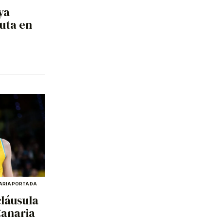
ya
uta en
ARIA
PORTADA
cláusula
Canaria