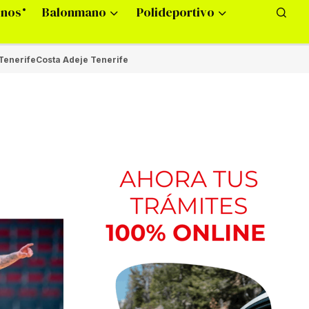
onos
Balonmano
Polideportivo
Tenerife
Costa Adeje Tenerife