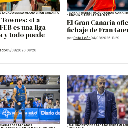
STACADOS
DREAMLAND GRAN CANARIA
CANARIAS
DESTACADOS
GRAN CANARI
PROVINCIA DE LAS PALMAS
 Townes: «La
El Gran Canaria ofic
FEB es una liga
fichaje de Fran Gue
a y todo puede
por
Rafa León
04/08/2026 11:29
gado
05/08/2026 09:26
NARIAS
DESTACADOS
BALONCESTO
DESTACADOS
DREAMLAND
AN CANARIA
GRAN CANARIA
PORTADA
PORTADA