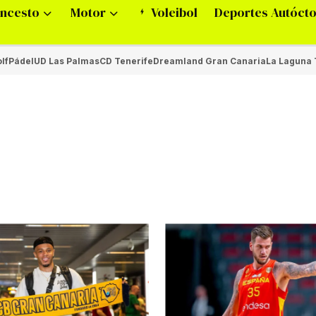
ncesto
Motor
Voleibol
Deportes Autóct
lf
Pádel
UD Las Palmas
CD Tenerife
Dreamland Gran Canaria
La Laguna 