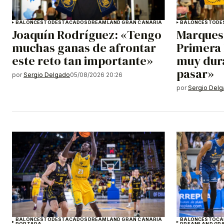
BALONCESTO
DESTACADOS
DREAMLAND GRAN CANARIA
BALONCESTO
DE
Joaquín Rodríguez: «Tengo
Marques
muchas ganas de afrontar
Primera 
este reto tan importante»
muy dur
pasar»
por
Sergio Delgado
05/08/2026 20:26
por
Sergio Del
BALONCESTO
DESTACADOS
DREAMLAND GRAN CANARIA
BALONCESTO
CA
PORTADA
DREAMLAND GR