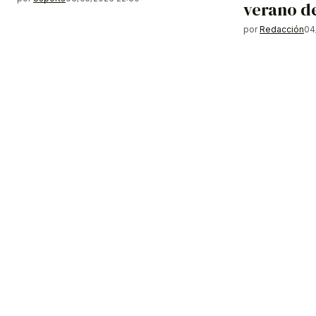
verano d
por
Redacción
04