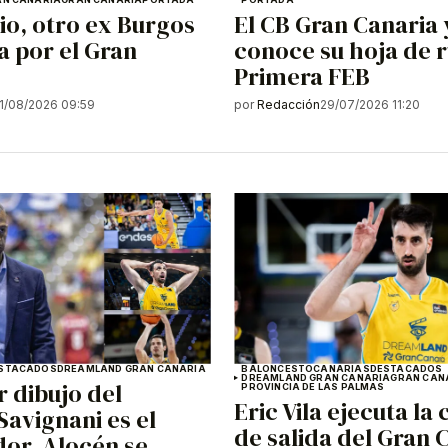
io, otro ex Burgos
El CB Gran Canaria 
a por el Gran
conoce su hoja de r
Primera FEB
1/08/2026 09:59
por
Redacción
29/07/2026 11:20
STACADOS
DREAMLAND GRAN CANARIA
BALONCESTO
CANARIAS
DESTACADOS
DREAMLAND GRAN CANARIA
GRAN CAN
r dibujo del
PROVINCIA DE LAS PALMAS
Eric Vila ejecuta la 
Savignani es el
de salida del Gran 
or, Alocén se