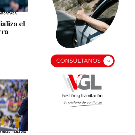
A
PORTADA
ializa el
rra
 GRAN CANARIA