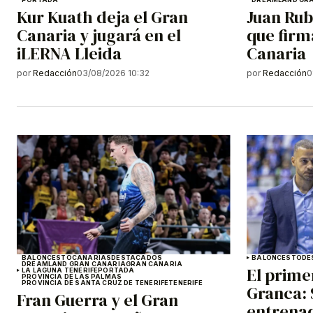
Kur Kuath deja el Gran
Juan Rub
Canaria y jugará en el
que firm
iLERNA Lleida
Canaria
por
Redacción
03/08/2026 10:32
por
Redacción
0
BALONCESTO
CANARIAS
DESTACADOS
BALONCESTO
DE
DREAMLAND GRAN CANARIA
GRAN CANARIA
El prime
LA LAGUNA TENERIFE
PORTADA
PROVINCIA DE LAS PALMAS
PROVINCIA DE SANTA CRUZ DE TENERIFE
TENERIFE
Granca: 
Fran Guerra y el Gran
entrenad