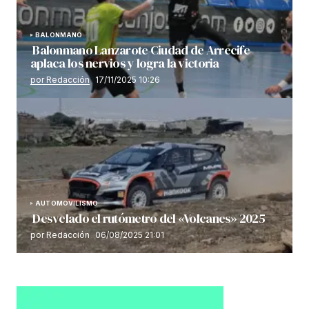
BALONMANO
Balonmano Lanzarote Ciudad de Arrecife
aplaca los nervios y logra la victoria
por Redacción
17/11/2025 10:26
AUTOMOVILISMO
Desvelado el rutómetro del «Volcanes» 2025
por Redacción
06/08/2025 21:01