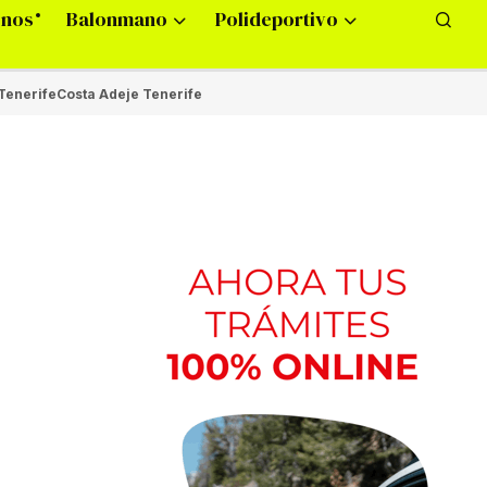
onos
Balonmano
Polideportivo
Tenerife
Costa Adeje Tenerife