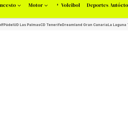
ncesto
Motor
Voleibol
Deportes Autóct
lf
Pádel
UD Las Palmas
CD Tenerife
Dreamland Gran Canaria
La Laguna 