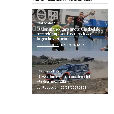
BALONMANO
Balonmano Lanzarote Ciudad de
Arrecife aplaca los nervios y
logra la victoria
por Redacción
17/11/2025 10:26
AUTOMOVILISMO
Desvelado el rutómetro del
«Volcanes» 2025
por Redacción
06/08/2025 21:01