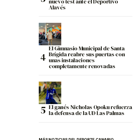
nuevo test ante el Deportivo
Alavés
El Gimnasio Municipal de Santa
Brígida reabre sus puertas con
unas instalaciones
completamente renovadas
El ganés Nicholas Opoku refuerza
la defensa de la UD Las Palmas
MÁS NOTICIAS DEL DEPORTE CANARIO