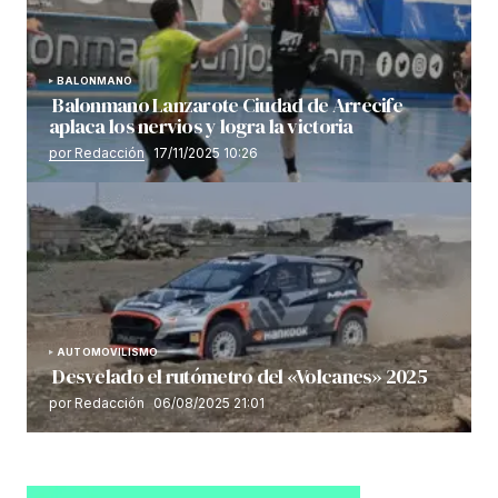
BALONMANO
Balonmano Lanzarote Ciudad de Arrecife
aplaca los nervios y logra la victoria
por Redacción
17/11/2025 10:26
AUTOMOVILISMO
Desvelado el rutómetro del «Volcanes» 2025
por Redacción
06/08/2025 21:01