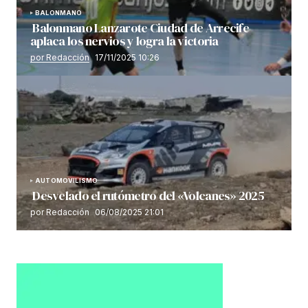
BALONMANO
Balonmano Lanzarote Ciudad de Arrecife
aplaca los nervios y logra la victoria
por Redacción
17/11/2025 10:26
AUTOMOVILISMO
Desvelado el rutómetro del «Volcanes» 2025
por Redacción
06/08/2025 21:01