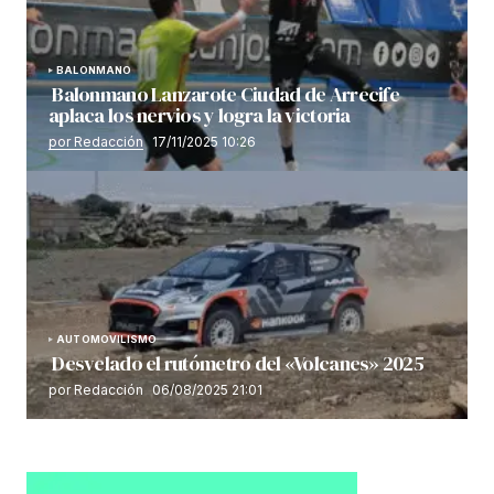
BALONMANO
Balonmano Lanzarote Ciudad de Arrecife
aplaca los nervios y logra la victoria
por Redacción
17/11/2025 10:26
AUTOMOVILISMO
Desvelado el rutómetro del «Volcanes» 2025
por Redacción
06/08/2025 21:01