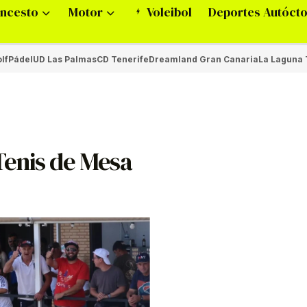
ncesto
Motor
Voleibol
Deportes Autóct
lf
Pádel
UD Las Palmas
CD Tenerife
Dreamland Gran Canaria
La Laguna 
enis de Mesa