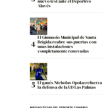
nuevo test ante el Deportivo
Alavés
El Gimnasio Municipal de Santa
Brígida reabre sus puertas con
unas instalaciones
completamente renovadas
El ganés Nicholas Opoku refuerza
la defensa de la UD Las Palmas
MÁS NOTICIAS DEL DEPORTE CANARIO