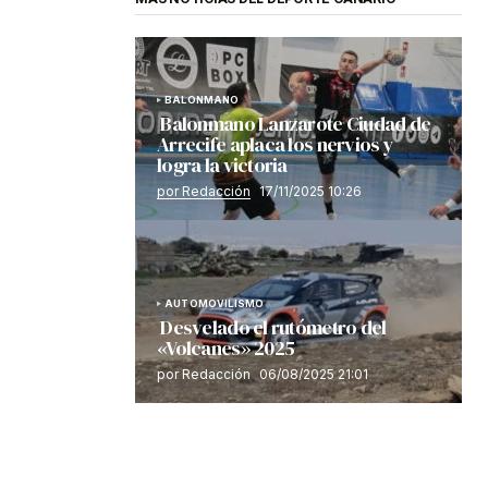
BALONMANO
Balonmano Lanzarote Ciudad de
Arrecife aplaca los nervios y
logra la victoria
por Redacción
17/11/2025 10:26
AUTOMOVILISMO
Desvelado el rutómetro del
«Volcanes» 2025
por Redacción
06/08/2025 21:01