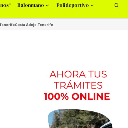
onos
Balonmano
Polideportivo
Tenerife
Costa Adeje Tenerife