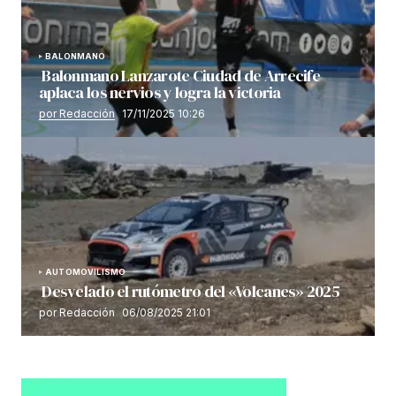
BALONMANO
Balonmano Lanzarote Ciudad de Arrecife
aplaca los nervios y logra la victoria
por Redacción
17/11/2025 10:26
AUTOMOVILISMO
Desvelado el rutómetro del «Volcanes» 2025
por Redacción
06/08/2025 21:01