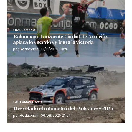
BALONMANO
Balonmano Lanzarote Ciudad de Arrecife
aplaca los nervios y logra la victoria
por Redacción
17/11/2025 10:26
AUTOMOVILISMO
Desvelado el rutómetro del «Volcanes» 2025
por Redacción
06/08/2025 21:01