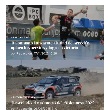
BALONMANO
Balonmano Lanzarote Ciudad de Arrecife
aplaca los nervios y logra la victoria
por Redacción
17/11/2025 10:26
AUTOMOVILISMO
Desvelado el rutómetro del «Volcanes» 2025
por Redacción
06/08/2025 21:01