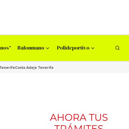
onos
Balonmano
Polideportivo
Tenerife
Costa Adeje Tenerife