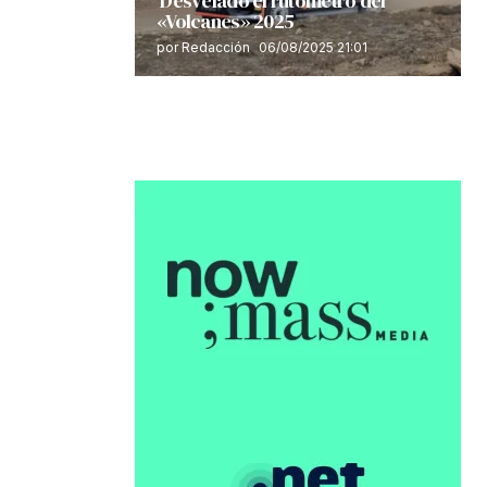
Desvelado el rutómetro del
«Volcanes» 2025
por Redacción
06/08/2025 21:01