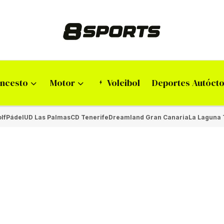
ncesto
Motor
Voleibol
Deportes Autóct
lf
Pádel
UD Las Palmas
CD Tenerife
Dreamland Gran Canaria
La Laguna 