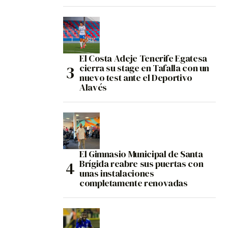
El Costa Adeje Tenerife Egatesa
cierra su stage en Tafalla con un
nuevo test ante el Deportivo
Alavés
El Gimnasio Municipal de Santa
Brígida reabre sus puertas con
unas instalaciones
completamente renovadas