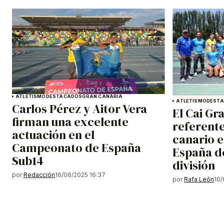
ATLETISMO
DESTACADOS
GRAN CANARIA
ATLETISMO
DEST
Carlos Pérez y Aitor Vera
El Cai Gr
firman una excelente
referente
actuación en el
canario 
Campeonato de España
España d
Sub14
división
por
Redacción
16/06/2025 16:37
por
Rafa León
10/