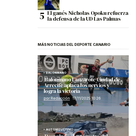
El ganés Nicholas Opoku refuerza
la defensa de la UD Las Palmas
MÁS NOTICIAS DEL DEPORTE CANARIO
BALONMANO
Balonmano Lanzarote Ciudad de
Arrecife aplaca los nervios y
logra la victoria
por Redacción
17/11/2025 10:26
AUTOMOVILISMO