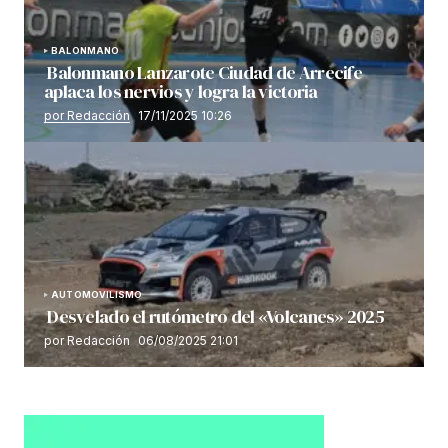
BALONMANO
Balonmano Lanzarote Ciudad de Arrecife
aplaca los nervios y logra la victoria
por Redacción
17/11/2025 10:26
AUTOMOVILISMO
Desvelado el rutómetro del «Volcanes» 2025
por Redacción
06/08/2025 21:01