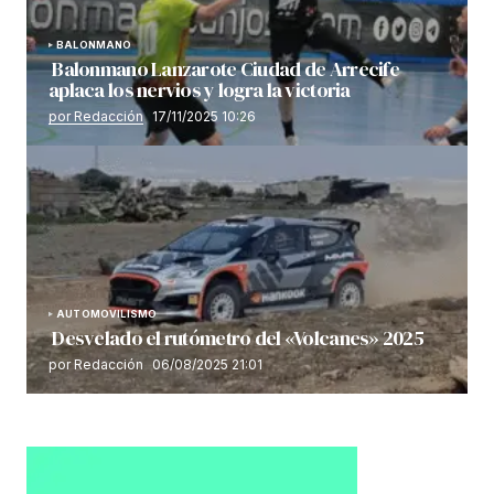
BALONMANO
Balonmano Lanzarote Ciudad de Arrecife
aplaca los nervios y logra la victoria
por Redacción
17/11/2025 10:26
AUTOMOVILISMO
Desvelado el rutómetro del «Volcanes» 2025
por Redacción
06/08/2025 21:01