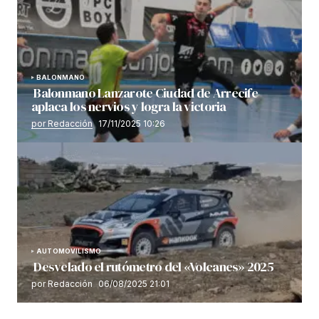
BALONMANO
Balonmano Lanzarote Ciudad de Arrecife
aplaca los nervios y logra la victoria
por Redacción
17/11/2025 10:26
AUTOMOVILISMO
Desvelado el rutómetro del «Volcanes» 2025
por Redacción
06/08/2025 21:01