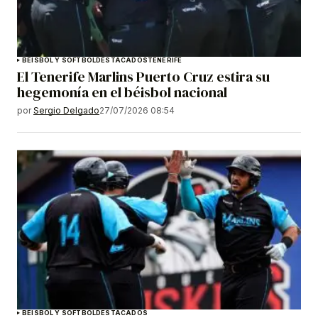
BEISBOL Y SOFTBOL
DESTACADOS
TENERIFE
El Tenerife Marlins Puerto Cruz estira su
hegemonía en el béisbol nacional
por
Sergio Delgado
27/07/2026 08:54
BEISBOL Y SOFTBOL
DESTACADOS