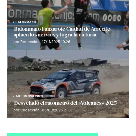
BALONMANO
Balonmano Lanzarote Ciudad de Arrecife
aplaca los nervios y logra la victoria
por Redacción
17/11/2025 10:26
AUTOMOVILISMO
Desvelado el rutómetro del «Volcanes» 2025
por Redacción
06/08/2025 21:01