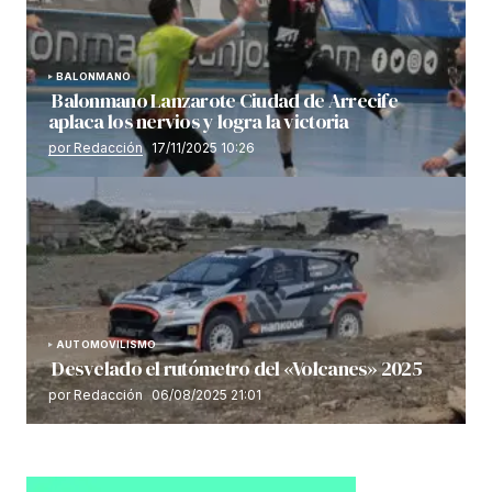
BALONMANO
Balonmano Lanzarote Ciudad de Arrecife
aplaca los nervios y logra la victoria
por Redacción
17/11/2025 10:26
AUTOMOVILISMO
Desvelado el rutómetro del «Volcanes» 2025
por Redacción
06/08/2025 21:01