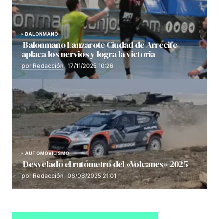
BALONMANO
Balonmano Lanzarote Ciudad de Arrecife
aplaca los nervios y logra la victoria
por Redacción
17/11/2025 10:26
AUTOMOVILISMO
Desvelado el rutómetro del «Volcanes» 2025
por Redacción
06/08/2025 21:01