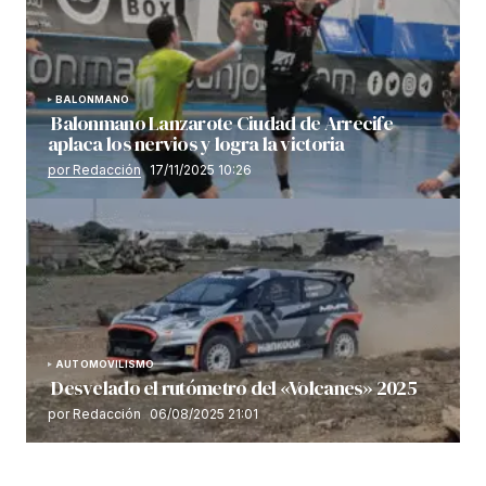
BALONMANO
Balonmano Lanzarote Ciudad de Arrecife
aplaca los nervios y logra la victoria
por Redacción
17/11/2025 10:26
AUTOMOVILISMO
Desvelado el rutómetro del «Volcanes» 2025
por Redacción
06/08/2025 21:01