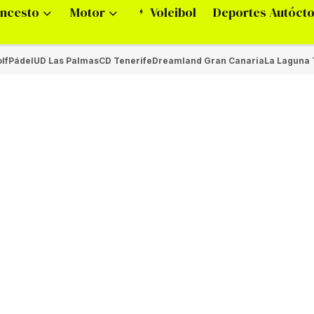
ncesto
Motor
Voleibol
Deportes Autóct
lf
Pádel
UD Las Palmas
CD Tenerife
Dreamland Gran Canaria
La Laguna 