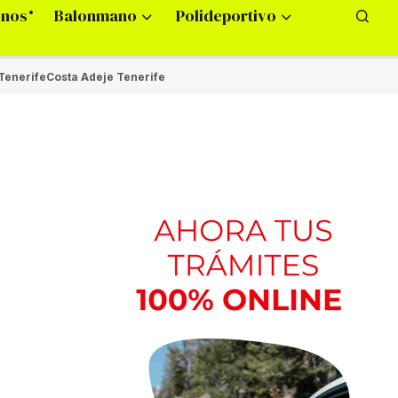
onos
Balonmano
Polideportivo
Tenerife
Costa Adeje Tenerife