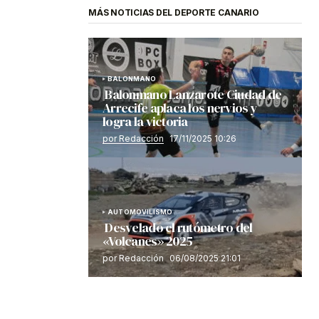
MÁS NOTICIAS DEL DEPORTE CANARIO
BALONMANO
Balonmano Lanzarote Ciudad de
Arrecife aplaca los nervios y
logra la victoria
por Redacción
17/11/2025 10:26
AUTOMOVILISMO
Desvelado el rutómetro del
«Volcanes» 2025
por Redacción
06/08/2025 21:01