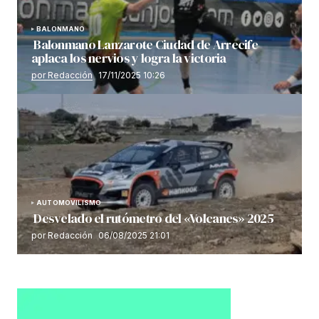
BALONMANO
Balonmano Lanzarote Ciudad de Arrecife
aplaca los nervios y logra la victoria
por Redacción
17/11/2025 10:26
AUTOMOVILISMO
Desvelado el rutómetro del «Volcanes» 2025
por Redacción
06/08/2025 21:01