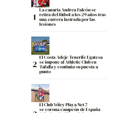
La canaria Andrea Falcón se
retira del fútbol a los 29 años tras
una carrera lastrada por las
lesiones
El Costa Adeje Tenerife Egatesa
se impone al Athletic Club en
Tafalla y continúa su puesta a
punto
El Club Vóley Playa Net 7
se corona campeón de España