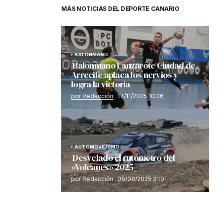
MÁS NOTICIAS DEL DEPORTE CANARIO
BALONMANO
Balonmano Lanzarote Ciudad de
Arrecife aplaca los nervios y
logra la victoria
por Redacción
17/11/2025 10:26
AUTOMOVILISMO
Desvelado el rutómetro del
«Volcanes» 2025
por Redacción
06/08/2025 21:01