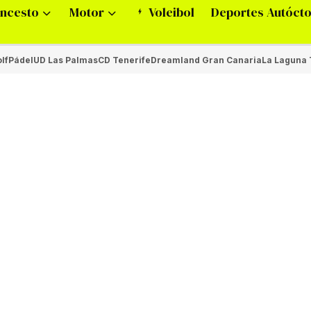
ncesto
Motor
Voleibol
Deportes Autóct
lf
Pádel
UD Las Palmas
CD Tenerife
Dreamland Gran Canaria
La Laguna 