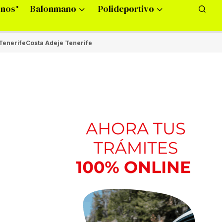
onos
Balonmano
Polideportivo
Tenerife
Costa Adeje Tenerife