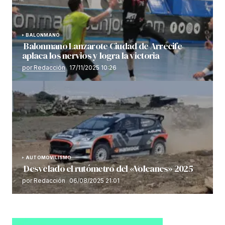
BALONMANO
Balonmano Lanzarote Ciudad de Arrecife
aplaca los nervios y logra la victoria
por Redacción
17/11/2025 10:26
AUTOMOVILISMO
Desvelado el rutómetro del «Volcanes» 2025
por Redacción
06/08/2025 21:01