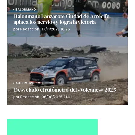
BALONMANO
Balonmano Lanzarote Ciudad de Arrecife
aplaca los nervios y logra la victoria
por Redacción
17/11/2025 10:26
AUTOMOVILISMO
Desvelado el rutómetro del «Volcanes» 2025
por Redacción
06/08/2025 21:01