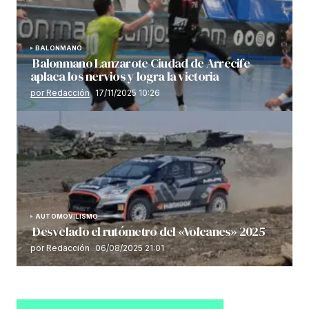
BALONMANO
Balonmano Lanzarote Ciudad de Arrecife
aplaca los nervios y logra la victoria
por Redacción
17/11/2025 10:26
AUTOMOVILISMO
Desvelado el rutómetro del «Volcanes» 2025
por Redacción
06/08/2025 21:01