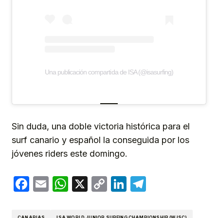
Una publicación compartida de ISA (@isasurfing)
Sin duda, una doble victoria histórica para el
surf canario y español la conseguida por los
jóvenes riders este domingo.
Facebook
Email
WhatsApp
X
Copy
LinkedIn
Telegram
Link
CANARIAS
ISA WORLD JUNIOR SURFING CHAMPIONSHIP (WJSC)