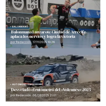
BALONMANO
Balonmano Lanzarote Ciudad de Arrecife
aplaca los nervios y logra la victoria
por Redacción
17/11/2025 10:26
AUTOMOVILISMO
Desvelado el rutómetro del «Volcanes» 2025
por Redacción
06/08/2025 21:01