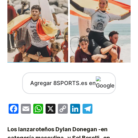
Agregar 8SPORTS.es en
Facebook
Email
WhatsApp
X
Copy
LinkedIn
Telegram
Link
Los lanzaroteños Dylan Donegan -en
categoría masculina- y Sol Borelli -en