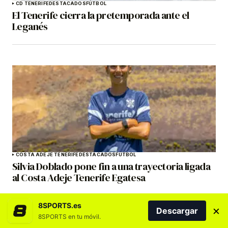
CD TENERIFE
DESTACADOS
FÚTBOL
El Tenerife cierra la pretemporada ante el
Leganés
COSTA ADEJE TENERIFE
DESTACADOS
FÚTBOL
Silvia Doblado pone fin a una trayectoria ligada
al Costa Adeje Tenerife Egatesa
8SPORTS.es
×
Descargar
8SPORTS en tu móvil.