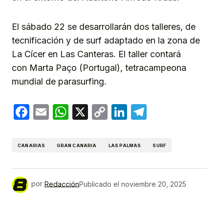
El sábado 22 se desarrollarán dos talleres, de
tecnificación y de surf adaptado en la zona de
La Cícer en Las Canteras. El taller contará
con Marta Paço (Portugal), tetracampeona
mundial de parasurfing.
Facebook
Email
WhatsApp
X
Copy
LinkedIn
Telegram
Link
CANARIAS
GRAN CANARIA
LAS PALMAS
SURF
por
Redacción
Publicado el
noviembre 20, 2025