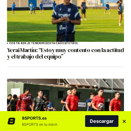
COSTA ADEJE TENERIFE
DESTACADOS
FÚTBOL
Yerai Martín: “Estoy muy contento con la actitud
y el trabajo del equipo”
8SPORTS.es
×
Descargar
8SPORTS en tu móvil.
DESTACADOS
FÚTBOL
GRAN CANARIA
TENERIFE