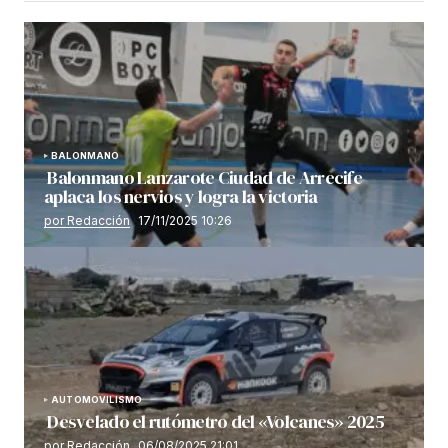
BALONMANO
Balonmano Lanzarote Ciudad de Arrecife
aplaca los nervios y logra la victoria
por Redacción
17/11/2025 10:26
AUTOMOVILISMO
Desvelado el rutómetro del «Volcanes» 2025
por Redacción
06/08/2025 21:01