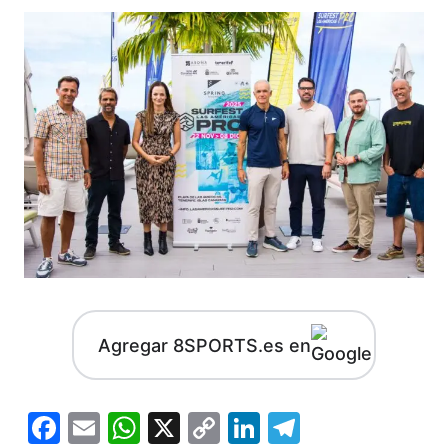
Agregar 8SPORTS.es en
Facebook
Email
WhatsApp
X
Copy
LinkedIn
Telegram