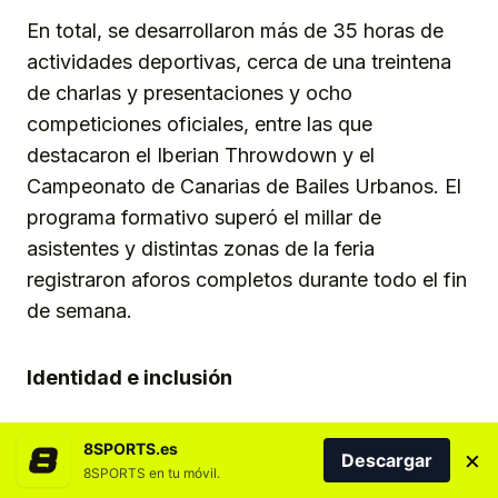
En total, se desarrollaron más de 35 horas de
actividades deportivas, cerca de una treintena
de charlas y presentaciones y ocho
competiciones oficiales, entre las que
destacaron el Iberian Throwdown y el
Campeonato de Canarias de Bailes Urbanos. El
programa formativo superó el millar de
asistentes y distintas zonas de la feria
registraron aforos completos durante todo el fin
de semana.
Identidad e inclusión
La feria volvió a dedicar un espacio destacado
8SPORTS.es
×
Descargar
a los deportes autóctonos y tradicionales, con
8SPORTS en tu móvil.