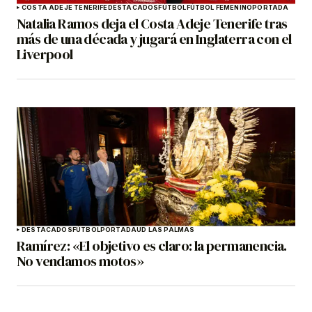
COSTA ADEJE TENERIFE
DESTACADOS
FÚTBOL
FÚTBOL FEMENINO
PORTADA
Natalia Ramos deja el Costa Adeje Tenerife tras
más de una década y jugará en Inglaterra con el
Liverpool
DESTACADOS
FÚTBOL
PORTADA
UD LAS PALMAS
Ramírez: «El objetivo es claro: la permanencia.
No vendamos motos»