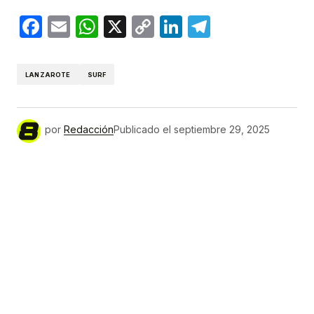
Facebook
Email
WhatsApp
X
Copy
LinkedIn
Telegram
Link
LANZAROTE
SURF
por
Redacción
Publicado el
septiembre 29, 2025