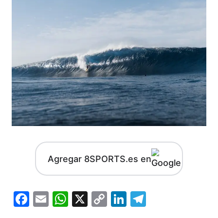
Agregar 8SPORTS.es en
Facebook
Email
WhatsApp
X
Copy
LinkedIn
Telegram
Link