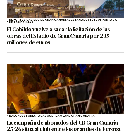
DEPORTES CABILDO DE GRAN CANARIA
DESTACADOS
FÚTBOL
PORTADA
UD LAS PALMAS
El Cabildo vuelve a sacar la licitación de las
obras del Estadio de Gran Canaria por 235
millones de euros
BALONCESTO
DESTACADOS
DREAMLAND GRAN CANARIA
La campaña de abonados del CB Gran Canaria
25/26 sitúa al club entre los grandes de Europa