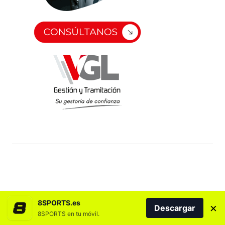
8SPORTS.es
×
Descargar
8SPORTS en tu móvil.