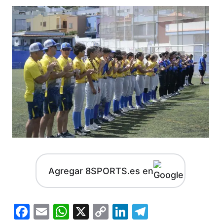
Agregar 8SPORTS.es en
Facebook
Email
WhatsApp
X
Copy
LinkedIn
Telegram