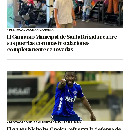
DESTACADOS
GRAN CANARIA
El Gimnasio Municipal de Santa Brígida reabre
sus puertas con unas instalaciones
completamente renovadas
DESTACADOS
FÚTBOL
PORTADA
UD LAS PALMAS
El ganés Nicholas Opoku refuerza la defensa de