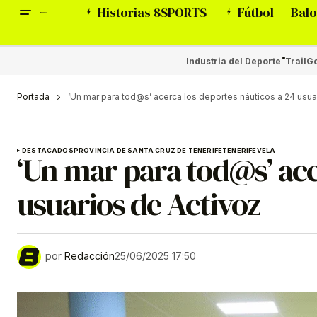
Historias 8SPORTS
Fútbol
Balo
Industria del Deporte
Trail
Go
Portada
‘Un mar para tod@s’ acerca los deportes náuticos a 24 usua
DESTACADOS
PROVINCIA DE SANTA CRUZ DE TENERIFE
TENERIFE
VELA
‘Un mar para tod@s’ ace
usuarios de Activoz
por
Redacción
25/06/2025 17:50