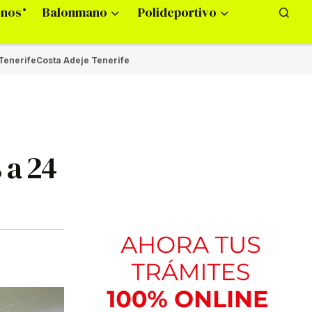
onos
Balonmano
Polideportivo
Tenerife
Costa Adeje Tenerife
 a 24