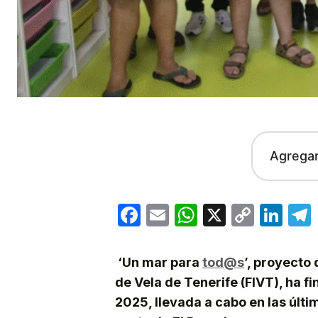
Agrega
Facebook
Email
WhatsApp
X
Copy
Lin
Link
‘Un mar para
tod@s
’, proyecto
de Vela de Tenerife (FIVT), ha fi
2025, llevada a cabo en las últ