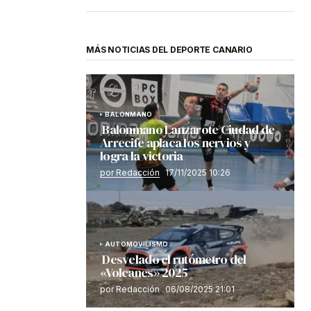
MÁS NOTICIAS DEL DEPORTE CANARIO
BALONMANO
Balonmano Lanzarote Ciudad de
Arrecife aplaca los nervios y
logra la victoria
por Redacción
17/11/2025 10:26
AUTOMOVILISMO
Desvelado el rutómetro del
«Volcanes» 2025
por Redacción
06/08/2025 21:01