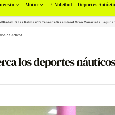
ncesto
Motor
Voleibol
Deportes Autóct
lf
Pádel
UD Las Palmas
CD Tenerife
Dreamland Gran Canaria
La Laguna 
rios de Activoz
rca los deportes náuticos