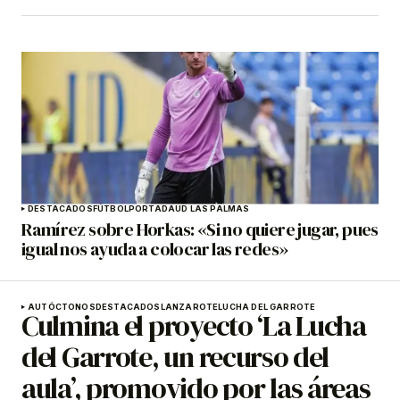
DESTACADOS
FÚTBOL
PORTADA
UD LAS PALMAS
Ramírez sobre Horkas: «Si no quiere jugar, pues
igual nos ayuda a colocar las redes»
AUTÓCTONOS
DESTACADOS
LANZAROTE
LUCHA DEL GARROTE
Culmina el proyecto ‘La Lucha
del Garrote, un recurso del
aula’, promovido por las áreas