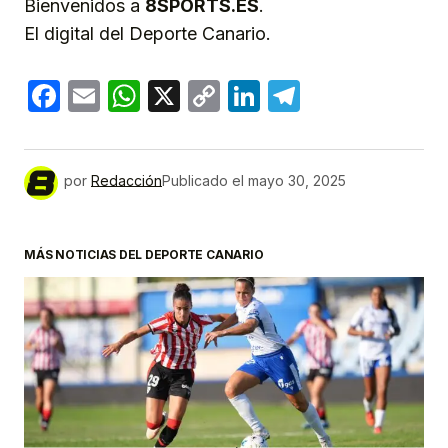
Bienvenidos a
8SPORTS.ES
.
El digital del Deporte Canario.
Facebook
Email
WhatsApp
X
Copy
LinkedIn
Telegram
Link
por
Redacción
Publicado el
mayo 30, 2025
MÁS NOTICIAS DEL DEPORTE CANARIO