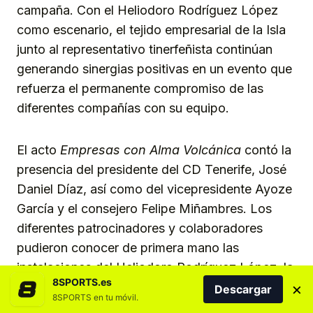
campaña. Con el Heliodoro Rodríguez López
como escenario, el tejido empresarial de la Isla
junto al representativo tinerfeñista continúan
generando sinergias positivas en un evento que
refuerza el permanente compromiso de las
diferentes compañías con su equipo.
El acto
Empresas con Alma Volcánica
contó la
presencia del presidente del CD Tenerife, José
Daniel Díaz, así como del vicepresidente Ayoze
García y el consejero Felipe Miñambres. Los
diferentes patrocinadores y colaboradores
pudieron conocer de primera mano las
instalaciones del Heliodoro Rodríguez López, la
8SPORTS.es
×
historia del equipo blanquiazul y las diferentes
Descargar
8SPORTS en tu móvil.
actividades que lleva a cabo la Fundación tanto