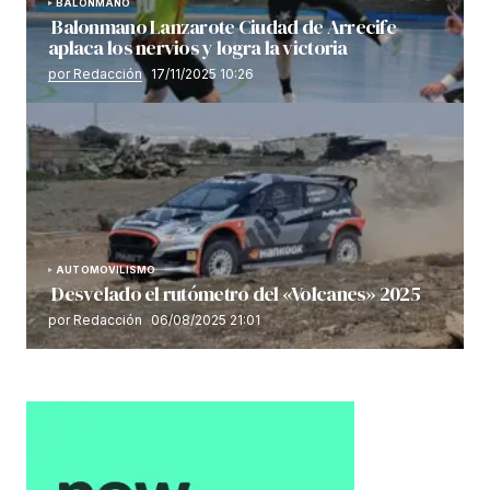
BALONMANO
Balonmano Lanzarote Ciudad de Arrecife
aplaca los nervios y logra la victoria
por Redacción
17/11/2025 10:26
AUTOMOVILISMO
Desvelado el rutómetro del «Volcanes» 2025
por Redacción
06/08/2025 21:01