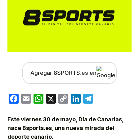
Agregar 8SPORTS.es en
Facebook
Email
WhatsApp
X
Copy
LinkedIn
Telegram
Link
Este viernes 30 de mayo, Día de Canarias,
nace 8sports.es, una nueva mirada del
deporte canario.