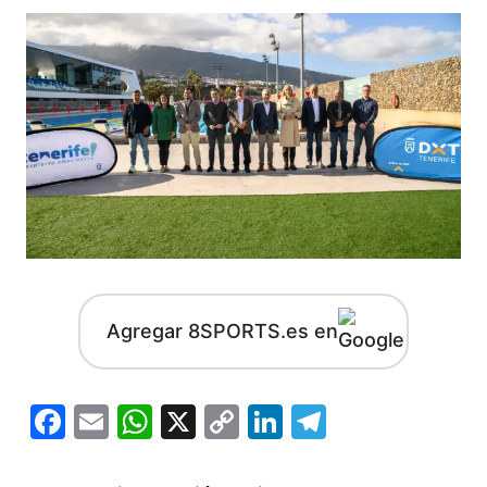
Agregar 8SPORTS.es en
Facebook
Email
WhatsApp
X
Copy
LinkedIn
Telegram
Link