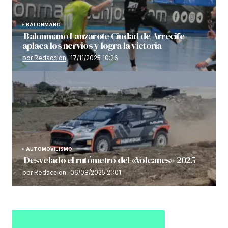
BALONMANO
Balonmano Lanzarote Ciudad de Arrecife
aplaca los nervios y logra la victoria
por Redacción
17/11/2025 10:26
AUTOMOVILISMO
Desvelado el rutómetro del «Volcanes» 2025
por Redacción
06/08/2025 21:01