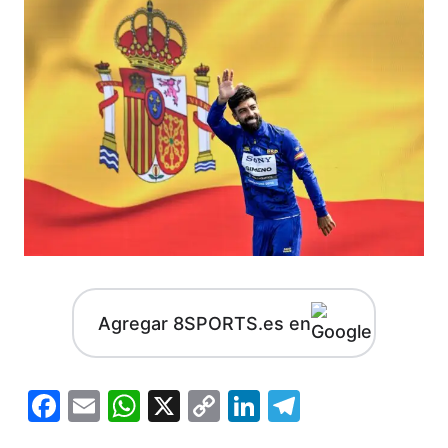
Agregar 8SPORTS.es en
Facebook
Email
WhatsApp
X
Copy
LinkedIn
Telegram
Link