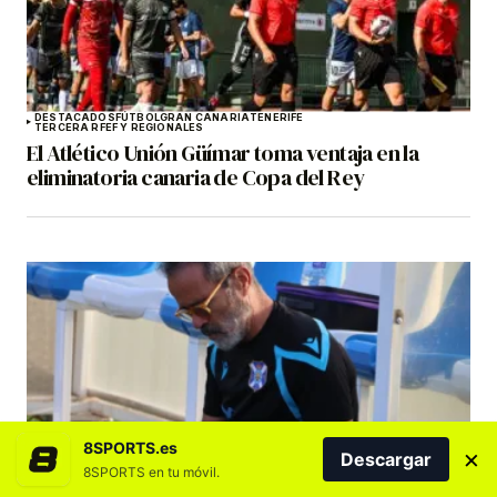
DESTACADOS
FÚTBOL
GRAN CANARIA
TENERIFE
TERCERA RFEF Y REGIONALES
El Atlético Unión Güímar toma ventaja en la
eliminatoria canaria de Copa del Rey
8SPORTS.es
×
Descargar
CD TENERIFE
DESTACADOS
PORTADA
8SPORTS en tu móvil.
Cervera advierte: «No vale solo con defender