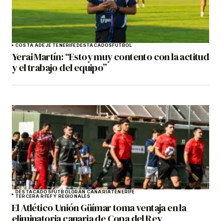
COSTA ADEJE TENERIFE
DESTACADOS
FÚTBOL
Yerai Martín: “Estoy muy contento con la actitud
y el trabajo del equipo”
DESTACADOS
FÚTBOL
GRAN CANARIA
TENERIFE
TERCERA RFEF Y REGIONALES
El Atlético Unión Güímar toma ventaja en la
eliminatoria canaria de Copa del Rey