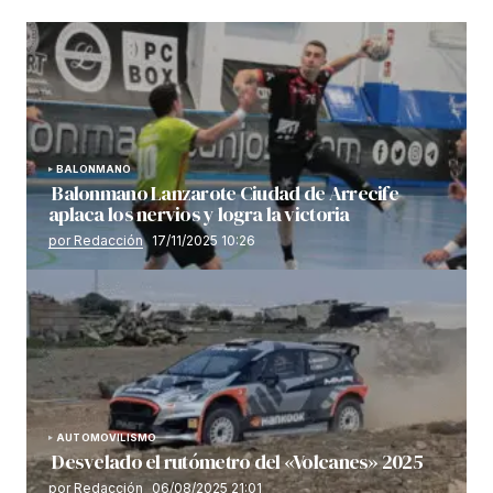
BALONMANO
Balonmano Lanzarote Ciudad de Arrecife
aplaca los nervios y logra la victoria
por Redacción
17/11/2025 10:26
AUTOMOVILISMO
Desvelado el rutómetro del «Volcanes» 2025
por Redacción
06/08/2025 21:01