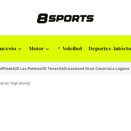
ncesto
Motor
Voleibol
Deportes Autóct
lf
Pádel
UD Las Palmas
CD Tenerife
Dreamland Gran Canaria
La Laguna 
l en ‘high diving’