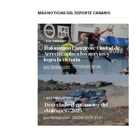
MÁS NOTICIAS DEL DEPORTE CANARIO
BALONMANO
Balonmano Lanzarote Ciudad de
Arrecife aplaca los nervios y
logra la victoria
por Redacción
17/11/2025 10:26
AUTOMOVILISMO
Desvelado el rutómetro del
«Volcanes» 2025
por Redacción
06/08/2025 21:01