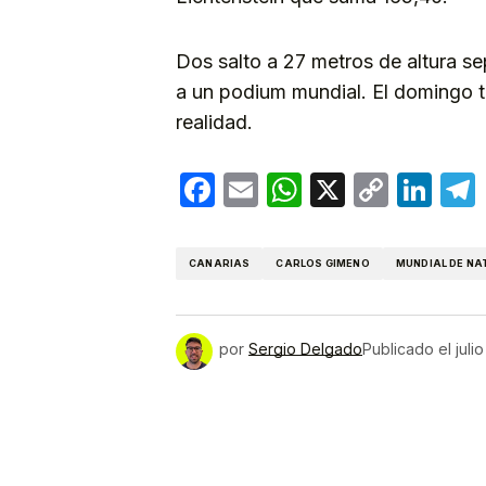
Dos salto a 27 metros de altura s
a un podium mundial. El domingo t
realidad.
Facebook
Email
WhatsApp
X
Copy
Lin
Link
CANARIAS
CARLOS GIMENO
MUNDIAL DE NA
por
Sergio Delgado
Publicado el
juli