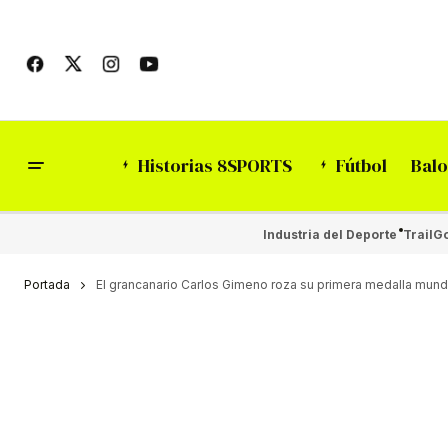
Historias 8SPORTS
Fútbol
Balo
Industria del Deporte
Trail
Go
Portada
El grancanario Carlos Gimeno roza su primera medalla mundia