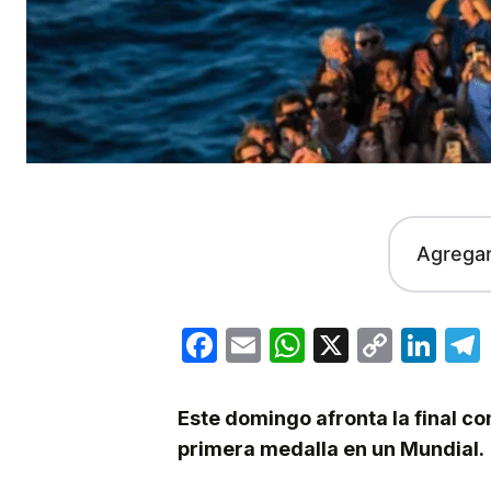
Agrega
Facebook
Email
WhatsApp
X
Copy
Lin
Link
Este domingo afronta la final co
primera medalla en un Mundial.