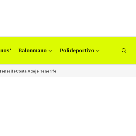
onos
Balonmano
Polideportivo
Tenerife
Costa Adeje Tenerife