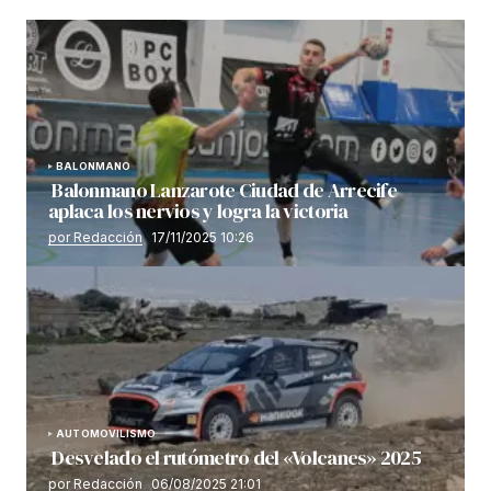
BALONMANO
Balonmano Lanzarote Ciudad de Arrecife
aplaca los nervios y logra la victoria
por Redacción
17/11/2025 10:26
AUTOMOVILISMO
Desvelado el rutómetro del «Volcanes» 2025
por Redacción
06/08/2025 21:01