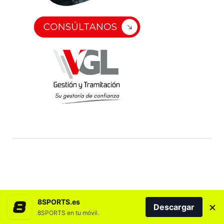
8SPORTS.es
×
Descargar
8SPORTS en tu móvil.