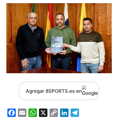
Agregar 8SPORTS.es en
Facebook
Email
WhatsApp
X
Copy
LinkedIn
Telegram