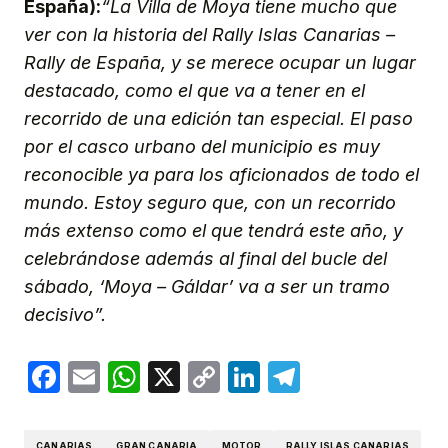
España):
“La Villa de Moya tiene mucho que
ver con la historia del Rally Islas Canarias –
Rally de España, y se merece ocupar un lugar
destacado, como el que va a tener en el
recorrido de una edición tan especial. El paso
por el casco urbano del municipio es muy
reconocible ya para los aficionados de todo el
mundo. Estoy seguro que, con un recorrido
más extenso como el que tendrá este año, y
celebrándose además al final del bucle del
sábado, ‘Moya – Gáldar’ va a ser un tramo
decisivo”.
Facebook
Email
WhatsApp
X
Copy
LinkedIn
Telegram
Link
CANARIAS
GRAN CANARIA
MOTOR
RALLY ISLAS CANARIAS